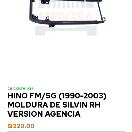
ISUZU
CARROCERÍA
MECÁNICA
KIA
CARROCERÍA
En Existencia
HINO FM/SG (1990-2003)
MECÁNICA
MOLDURA DE SILVIN RH
VERSION AGENCIA
Q
220.00
MITSUBISHI