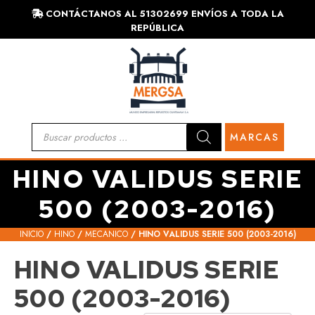
CONTÁCTANOS AL 51302699 ENVÍOS A TODA LA
REPÚBLICA
Búsqueda
MARCAS
de
productos
HINO VALIDUS SERIE
500 (2003-2016)
HINO
INICIO
/
HINO
/
MECANICO
/ HINO VALIDUS SERIE 500 (2003-2016)
HINO VALIDUS SERIE
CARROCERÍA
500 (2003-2016)
MECÁNICA