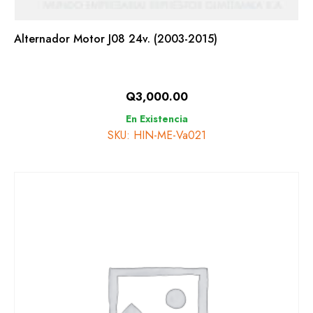
CARROCERÍA
Alternador Motor J08 24v. (2003-2015)
MECÁNICA
Q
3,000.00
En Existencia
UD TRUCKS
SKU: HIN-ME-Va021
CARROCERÍA
MECÁNICA
HYUNDAI
CARROCERÍA
MECÁNICA