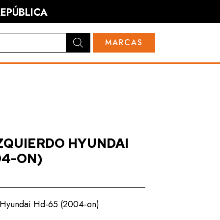
EPÚBLICA
MARCAS
UD TRUCKS
HYUNDAI
CARROCERÍA
CARROCERÍA
IZQUIERDO HYUNDAI
MECÁNICA
MECÁNICA
04-ON)
o Hyundai Hd-65 (2004-on)