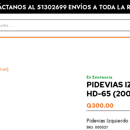
CTANOS AL 51302699 ENVÍOS A TODA LA R
KIA
MITSUBISHI
CARROCERÍA
CARROCERÍA
En Existencia
PIDEVIAS 
MECÁNICA
MECÁNICA
HD-65 (20
Q
300.00
Pidevias Izquierd
SKU:
000521