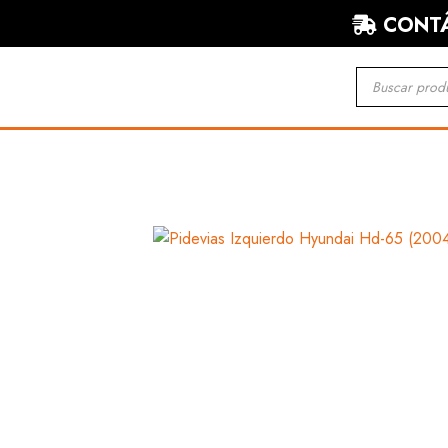
CONTÁ
Búsqueda
de
productos
HINO
ISUZU
CARROCERÍA
CARROCERÍA
MECÁNICA
MECÁNICA